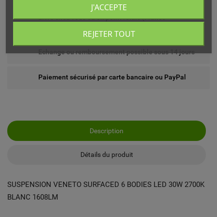
J'ACCEPTE
Livré chez vous ou en point relais (France
métropolitaine)
REJETER TOUT
Echange ou remboursement possible sous 14 jours
Paiement sécurisé par carte bancaire ou PayPal
Description
Détails du produit
SUSPENSION VENETO SURFACED 6 BODIES LED 30W 2700K
BLANC 1608LM