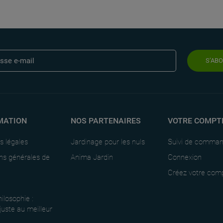
S’AB
MATION
NOS PARTENAIRES
VOTRE COMPT
s légales
Jardinage pour les nuls
Suivi de comma
ns générales de
Anima Jardin
Connexion
Créez votre com
ilosophie :
 juste au meilleur