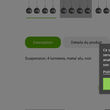
Description
Détails du produit
Ce s
serv
Suspension, 4 lumieres, metal alu, noir
anal
son 
Poli
MY
CR
CO
16 A
Vo
NO
d'e