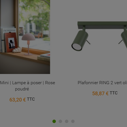
Annuler
Connexion
Annuler
Créer une liste d'envies
 Mini | Lampe à poser | Rose
Plafonnier RING 2 vert ol
poudré
58,87 €
TTC
63,20 €
TTC