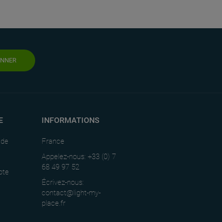
ONNER
E
INFORMATIONS
nde
France
Appelez-nous: +33 (0) 7
68 49 97 52
pte
Écrivez-nous:
contact@light-my-
place.fr