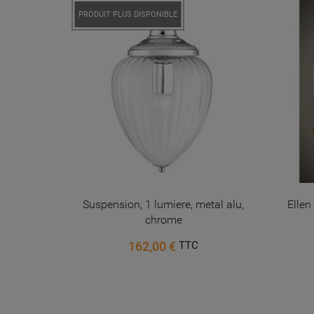
PRODUIT PLUS DISPONIBLE
UES IP44
Suspension, 1 lumiere, metal alu,
Ellen
7W...
chrome
162,00 €
TTC