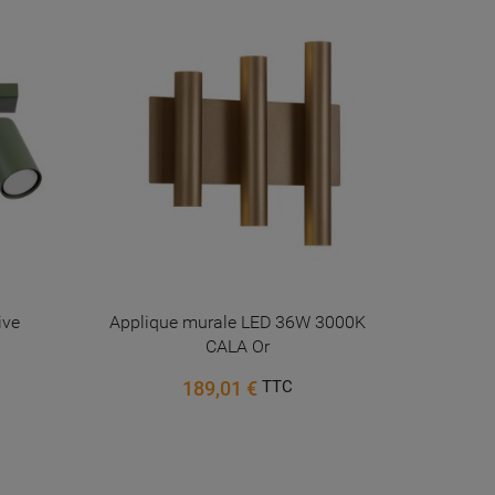
PROMO !
ive
Applique murale LED 36W 3000K
Lust
CALA Or
189,01 €
TTC