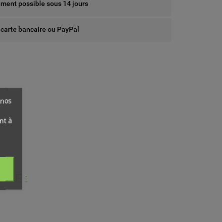
ent possible sous 14 jours
 carte bancaire ou PayPal
 nos
nt à
RIE :
ist