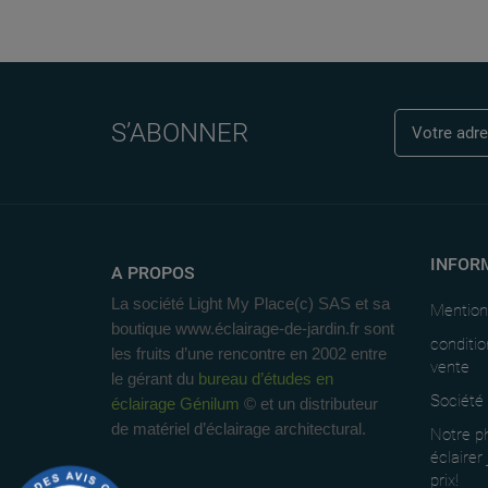
S’ABONNER
INFOR
A PROPOS
La société Light My Place(c) SAS et sa
Mention
boutique www.éclairage-de-jardin.fr sont
conditio
les fruits d’une rencontre en 2002 entre
vente
le gérant du
bureau d’études en
Société
éclairage Génilum
© et un distributeur
de matériel d’éclairage architectural.
Notre ph
éclairer
prix!