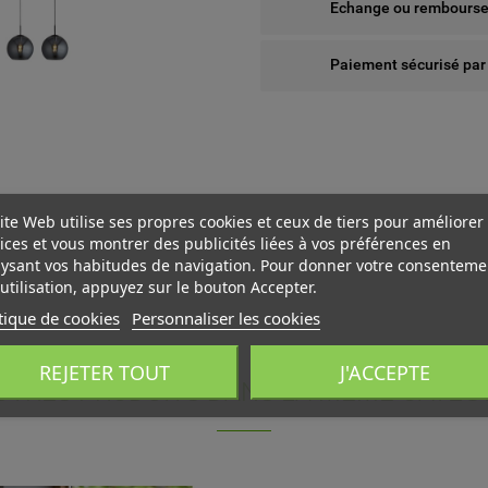
Echange ou remboursem
Paiement sécurisé par
ite Web utilise ses propres cookies et ceux de tiers pour améliorer
ices et vous montrer des publicités liées à vos préférences en
ysant vos habitudes de navigation. Pour donner votre consenteme
utilisation, appuyez sur le bouton Accepter.
tique de cookies
Personnaliser les cookies
 WISHLISTS
ÉER UNE LISTE D'ENVIES
NNEXION
REJETER TOUT
J'ACCEPTE
UTRES PRODUITS DANS LA MÊME CATÉGO
us devez être connecté pour ajouter des produits à votre liste
add_circle_outline
Create new l
M DE LA LISTE D'ENVIES
nvies.