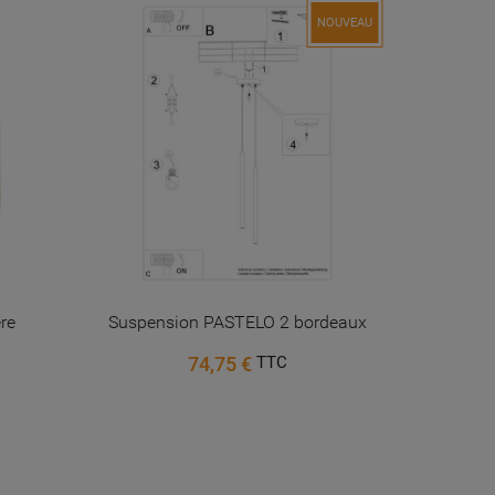
NOUVEAU
re
Suspension PASTELO 2 bordeaux
AS Spot 
f
74,75 €
TTC