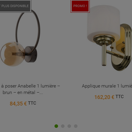
Annuler
Connexion
 PLUS DISPONIBLE
PROMO !
Annuler
Créer une liste d'envies
à poser Anabelle 1 lumière –
Applique murale 1 lumiè
brun – en métal –...
162,20 €
TTC
84,35 €
TTC