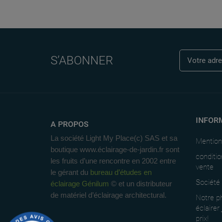
S’ABONNER
INFOR
A PROPOS
La société Light My Place(c) SAS et sa
Mention
boutique www.éclairage-de-jardin.fr sont
conditio
les fruits d’une rencontre en 2002 entre
vente
le gérant du
bureau d’études en
Société
éclairage Génilum
© et un distributeur
de matériel d’éclairage architectural.
Notre ph
éclairer
prix!