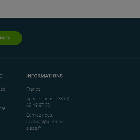
ONNER
E
INFORMATIONS
nde
France
Appelez-nous: +33 (0) 7
68 49 97 52
pte
Écrivez-nous:
contact@light-my-
place.fr