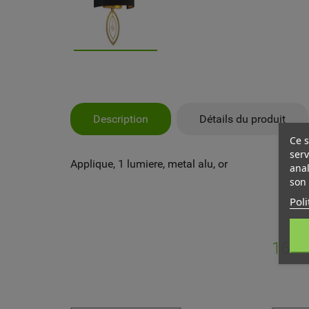
Description
Détails du produit
Ce s
serv
Applique, 1 lumiere, metal alu, or
anal
son 
Poli
MY
CR
CO
16 A
Vo
NO
d'e