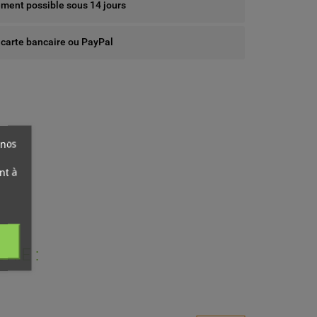
ent possible sous 14 jours
 carte bancaire ou PayPal
 nos
nt à
RIE :
ist