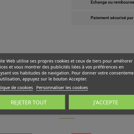
Echange ou remboursem
Paiement sécurisé par
ite Web utilise ses propres cookies et ceux de tiers pour améliorer
ices et vous montrer des publicités liées à vos préférences en
ysant vos habitudes de navigation. Pour donner votre consenteme
utilisation, appuyez sur le bouton Accepter.
tique de cookies
Personnaliser les cookies
 WISHLISTS
ÉER UNE LISTE D'ENVIES
NNEXION
REJETER TOUT
J'ACCEPTE
UTRES PRODUITS DANS LA MÊME CATÉGO
us devez être connecté pour ajouter des produits à votre liste
add_circle_outline
Create new l
M DE LA LISTE D'ENVIES
nvies.