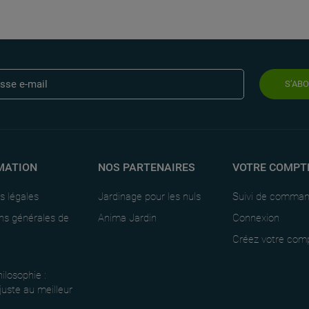
S’AB
MATION
NOS PARTENAIRES
VOTRE COMPT
s légales
Jardinage pour les nuls
Suivi de comma
ns générales de
Anima Jardin
Connexion
Créez votre com
ilosophie :
 juste au meilleur