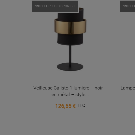
PRODUIT PLUS DISPONIBLE
PRODUIT
é 5 boules
Veilleuse Calisto 1 lumière – noir –
Lampe 
...
en métal – style...
126,65 €
TTC