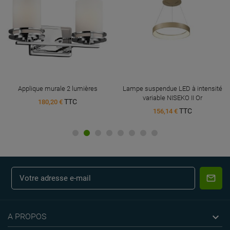
Applique murale 2 lumières
Lampe suspendue LED à intensité
variable NISEKO II Or
TTC
180,20 €
TTC
156,14 €

A PROPOS