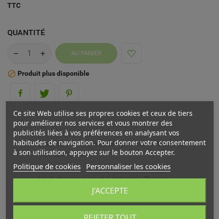
TTC
QUANTITÉ
AU PANIER
Produit plus disponible

Ce site Web utilise ses propres cookies et ceux de tiers
pour améliorer nos services et vous montrer des
publicités liées à vos préférences en analysant vos
habitudes de navigation. Pour donner votre consentement
Frais de livraison offerts à partir de 69€ (France
à son utilisation, appuyez sur le bouton Accepter.
métropolitaine)
Politique de cookies
Personnaliser les cookies
Livré chez vous ou en point relais (France
métropolitaine)
J'ACCEPTE
Echange ou remboursement possible sous 14 jours
REJETER TOUT