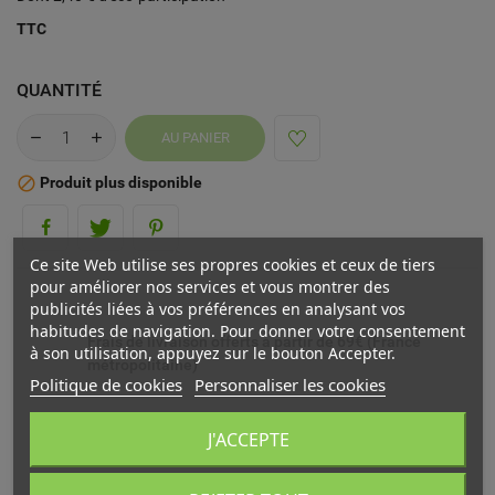
TTC
QUANTITÉ
AU PANIER
Produit plus disponible

Ce site Web utilise ses propres cookies et ceux de tiers
pour améliorer nos services et vous montrer des
publicités liées à vos préférences en analysant vos
habitudes de navigation. Pour donner votre consentement
Frais de livraison offerts à partir de 69€ (France
à son utilisation, appuyez sur le bouton Accepter.
métropolitaine)
Politique de cookies
Personnaliser les cookies
Livré chez vous ou en point relais (France
J'ACCEPTE
métropolitaine)