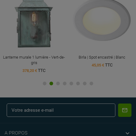
Lanterne murale 1 lumière - Vert-de-
Birla | Spot encastré | Blanc
gris
TTC
45,05 €
TTC
378,20 €

A PROPOS