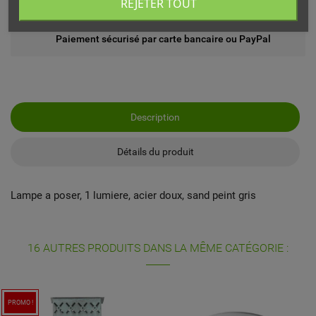
REJETER TOUT
Echange ou remboursement possible sous 14 jours
Paiement sécurisé par carte bancaire ou PayPal
Description
Détails du produit
Lampe a poser, 1 lumiere, acier doux, sand peint gris
16 AUTRES PRODUITS DANS LA MÊME CATÉGORIE :
PROMO !