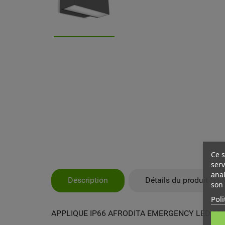
Ce s
serv
anal
Description
Détails du produit
son 
Poli
APPLIQUE IP66 AFRODITA EMERGENCY LED 19W
MY
CR
CO