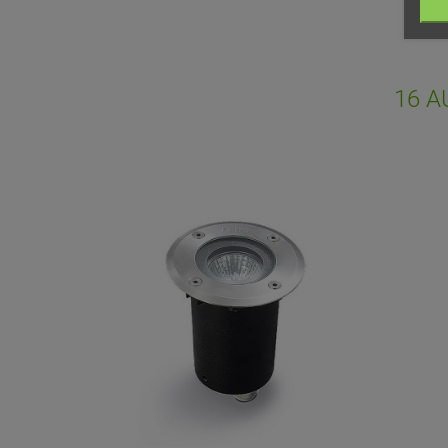
Vo
NO
d'e
16 A