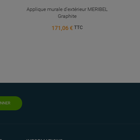
Applique murale d'extérieur MERIBEL
Objet lum
Graphite
171,06 €
TTC
ONNER