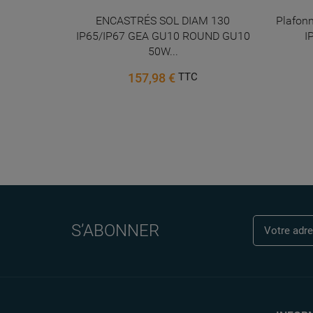
rale |
ENCASTRÉS SOL DIAM 130
Plafonn
IP65/IP67 GEA GU10 ROUND GU10
I
50W...
157,98 €
TTC
S’ABONNER