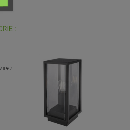
ist
RIE :
W IP67