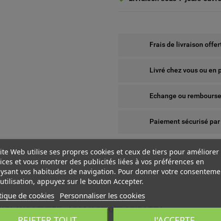
Frais de livraison offe
Livré chez vous ou en 
Echange ou remboursem
Paiement sécurisé par
ite Web utilise ses propres cookies et ceux de tiers pour améliorer
ices et vous montrer des publicités liées à vos préférences en
ysant vos habitudes de navigation. Pour donner votre consenteme
utilisation, appuyez sur le bouton Accepter.
tique de cookies
Personnaliser les cookies
 BLANC NEUTRE - 4 000 K ON-OFF GRIS URBA
 WISHLISTS
ÉER UNE LISTE D'ENVIES
NNEXION
REJETER TOUT
J'ACCEPTE