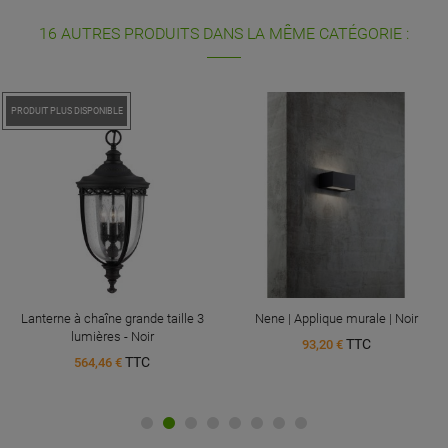
16 AUTRES PRODUITS DANS LA MÊME CATÉGORIE :
PROMO !
PRODUIT PLUS DISPONIBLE
Lanterne à chaîne grande taille 3
Nene | Applique murale | Noir
lumières - Noir
TTC
93,20 €
TTC
564,46 €