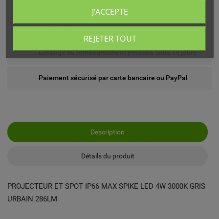
J'ACCEPTE
Livré chez vous ou en point relais (France
métropolitaine)
REJETER TOUT
Echange ou remboursement possible sous 14 jours
Paiement sécurisé par carte bancaire ou PayPal
Description
Détails du produit
PROJECTEUR ET SPOT IP66 MAX SPIKE LED 4W 3000K GRIS
URBAIN 286LM