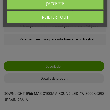
J'ACCEPTE
Livré chez vous ou en point relais (France
métropolitaine)
REJETER TOUT
Echange ou remboursement possible sous 14 jours
Paiement sécurisé par carte bancaire ou PayPal
Description
Détails du produit
DOWNLIGHT IP66 MAX Ø100MM ROUND LED 4W 3000K GRIS
URBAIN 286LM