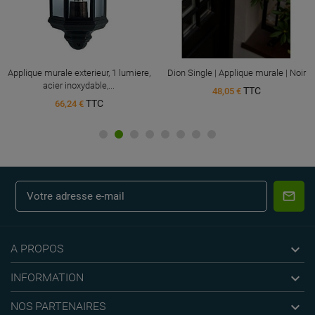
Applique murale exterieur, 1 lumiere,
Dion Single | Applique murale | Noir
acier inoxydable,...
TTC
48,05 €
TTC
66,24 €

A PROPOS

INFORMATION

NOS PARTENAIRES