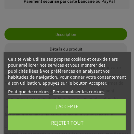
Paiement sécurisé par carte bancaire ou PayPal
Description
Détails du produit
Ce site Web utilise ses propres cookies et ceux de tiers
pour améliorer nos services et vous montrer des
Découvrez une nouvelle dimension de flexibilité pour votre
publicités liées à vos préférences en analysant vos
éclairage extérieur avec notre câble principal sans point de
habitudes de navigation. Pour donner votre consentement
à son utilisation, appuyez sur le bouton Accepter.
raccordement fixe. Ce câble révolutionnaire vous permet de
choisir librement où connecter vos lampes, en utilisant
Politique de cookies
Personnaliser les cookies
simplement le connecteur Flex. Finies les contraintes des
J'ACCEPTE
installations rigides : profitez d'une solution sur mesure,
adaptée à vos besoins spécifiques et à votre créativité.
REJETER TOUT
Ce câble principal SPT-2, fabriqué en plastique noir de haute